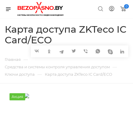
0
Карта доступа ZKTeco IC
Card/ECO
—
Главная
—
Средства и системы контроля управления доступом
—
Ключи доступа
Карта доступа ZKTeco IC Card/ECO
Акция