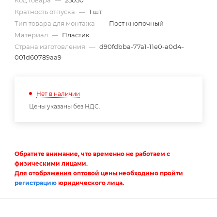
Код товара
—
25050
Кратность отпуска
—
1 шт.
Тип товара для монтажа
—
Пост кнопочный
Материал
—
Пластик
Страна изготовления
—
d90fdbba-77a1-11e0-a0d4-
001d60789aa9
Нет в наличии
Цены указаны без НДС.
Обратите внимание, что временно не работаем с
физическими лицами.
Для отображения оптовой цены необходимо пройти
регистрацию
юридического лица.