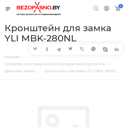
0
Кронштейн для замка
YLI MBK-280NL
—
Главная
—
Средства и системы контроля управления доступом
—
Дверные замки
Кронштейн для замка YLI MBK-280NL