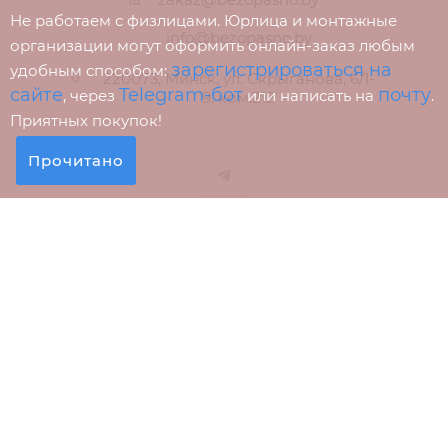
Не работаем с физлицами. Юрлица и монтажные
info@bezopasno.by
организации могут оформить онлайн-заказ любым
зарегистрироваться на
удобным способом:
220073, Минск, ул. Скрыганова, 6/1-
сайте
Telegram-бот
почту
, через
или написать на
.
9, ком.212
Приятных покупок!
Прочитано
Сайт компании зарегистрирован в торговом реестре
23.02.2024, регистрация № 574713
ООО «БЕЗОПАСНО-БАЙ», УНП 100828324
Время работы: 8:30 - 17:30 (заявки через корзину 24/7)
2015 - 2026 ©