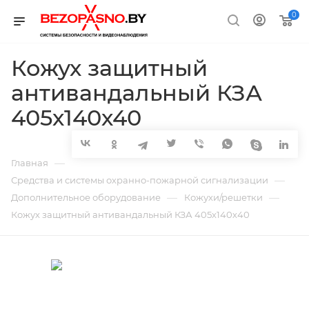
0
Кожух защитный
антивандальный КЗА
405х140х40
—
Главная
—
Средства и системы охранно-пожарной сигнализации
—
—
Дополнительное оборудование
Кожухи/решетки
Кожух защитный антивандальный КЗА 405х140х40