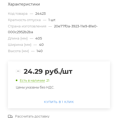
Характеристики
Код товара
—
24423
Кратность отпуска
—
1 шт.
Страна изготовления
—
20e77f0a-3923-11e9-81e0-
000c2952b2ba
Длина (мм)
—
405
Ширина (мм)
—
40
Высота (мм)
—
140
24.29
руб.
/шт
Есть в наличии
: 21
Цены указаны без НДС.
КУПИТЬ В 1 КЛИК
Рассчитать доставку