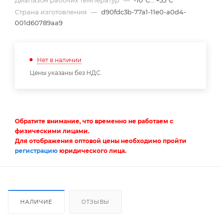
Диапазон рабочих температур
—
-10°C... +55°C
Страна изготовления
—
d90fdc3b-77a1-11e0-a0d4-
001d60789aa9
Нет в наличии
Цены указаны без НДС.
Обратите внимание, что временно не работаем с
физическими лицами.
Для отображения оптовой цены необходимо пройти
регистрацию
юридического лица.
НАЛИЧИЕ
ОТЗЫВЫ