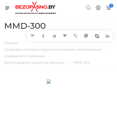
0
MMD-300
—
Главная
—
Средства и системы охранно-пожарной сигнализации
—
Извещатели охранные
—
Беспроводные охранные датчики
MMD-300