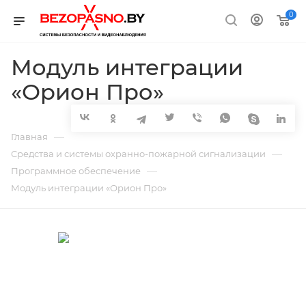
0
Модуль интеграции
«Орион Про»
—
Главная
—
Средства и системы охранно-пожарной сигнализации
—
Программное обеспечение
Модуль интеграции «Орион Про»