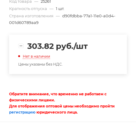
Код товара
—
25261
Кратность отпуска
—
1 шт.
Страна изготовления
—
d90fdbba-77a1-11e0-a0d4-
001d60789aa9
303.82
руб.
/шт
Нет в наличии
Цены указаны без НДС.
Обратите внимание, что временно не работаем с
физическими лицами.
Для отображения оптовой цены необходимо пройти
регистрацию
юридического лица.