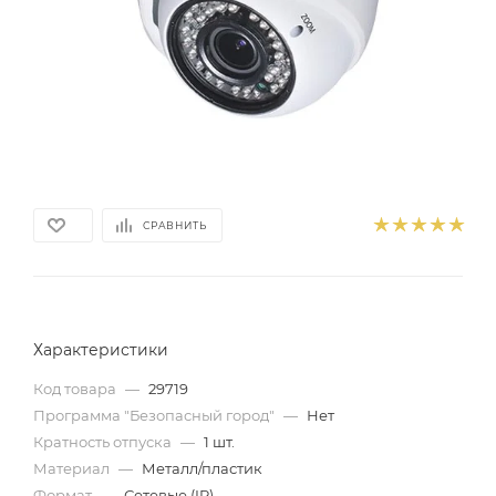
СРАВНИТЬ
Характеристики
Код товара
—
29719
Программа "Безопасный город"
—
Нет
Кратность отпуска
—
1 шт.
Материал
—
Металл/пластик
Формат
—
Сетевые (IP)