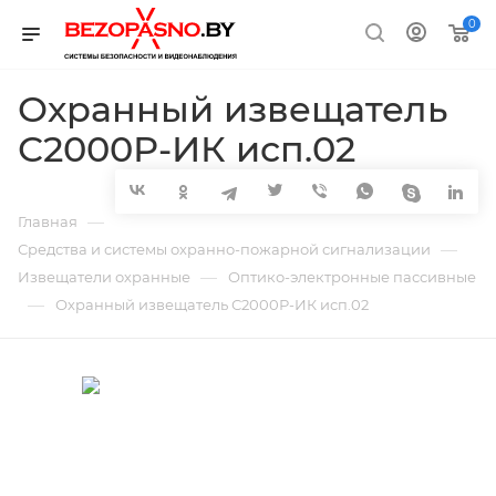
0
Охранный извещатель
С2000Р-ИК исп.02
—
Главная
—
Средства и системы охранно-пожарной сигнализации
—
Извещатели охранные
Оптико-электронные пассивные
—
Охранный извещатель С2000Р-ИК исп.02