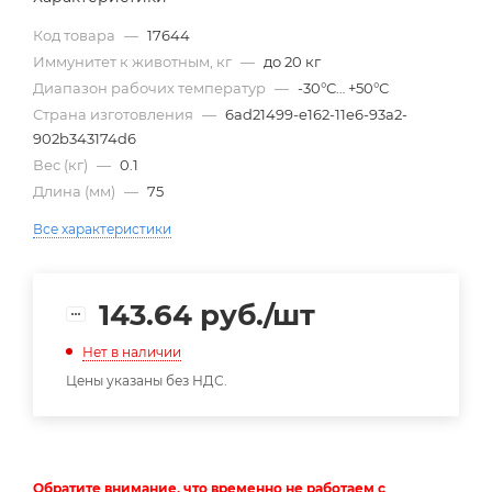
Код товара
—
17644
Иммунитет к животным, кг
—
до 20 кг
Диапазон рабочих температур
—
-30°С… +50°С
Страна изготовления
—
6ad21499-e162-11e6-93a2-
902b343174d6
Вес (кг)
—
0.1
Длина (мм)
—
75
Все характеристики
143.64
руб.
/шт
Нет в наличии
Цены указаны без НДС.
Обратите внимание, что временно не работаем с