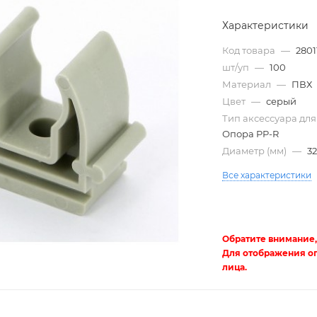
Характеристики
Код товара
—
2801
шт/уп
—
100
Материал
—
ПВХ
Цвет
—
серый
Тип аксессуара для
Опора PP-R
Диаметр (мм)
—
3
Все характеристики
Трубы
электротехнические
Обратите внимание,
Для отображения о
лица.