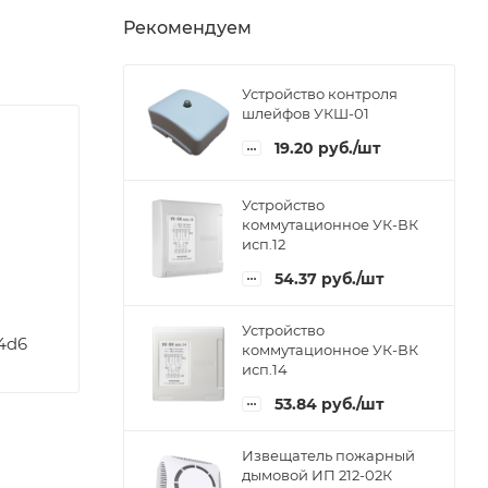
Рекомендуем
Устройство контроля
шлейфов УКШ-01
19.20
руб.
/шт
Устройство
коммутационное УК-ВК
исп.12
54.37
руб.
/шт
Устройство
74d6
коммутационное УК-ВК
исп.14
53.84
руб.
/шт
Извещатель пожарный
дымовой ИП 212-02К