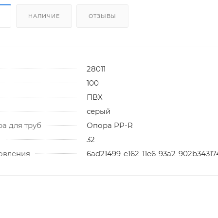
НАЛИЧИЕ
ОТЗЫВЫ
28011
100
ПВХ
серый
ра для труб
Опора PP-R
)
32
товления
6ad21499-e162-11e6-93a2-902b3431