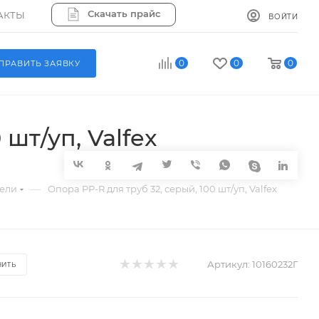
Скачать прайс
АКТЫ
ВОЙТИ
0
0
0
ПРАВИТЬ ЗАЯВКУ
шт/уп, Valfex
—
тели
Опора PP-R для труб 32, серый, 100 шт/уп, Valfex
Артикул:
10160232Г
НИТЬ