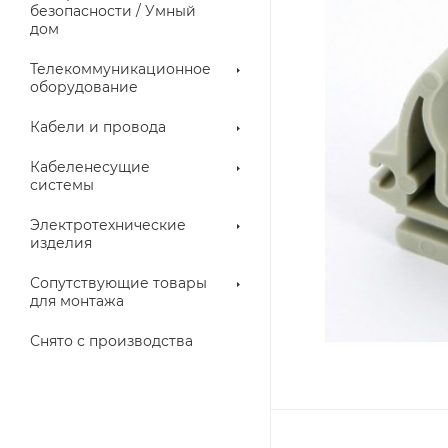
троллеры
безопасности / Умный
дом
Телекоммуникационное
оборудование
Кабели и провода
Кабеленесущие
системы
Электротехнические
изделия
аллические
Металлорукава
ки
Сопутствующие товары
для монтажа
Снято с производства