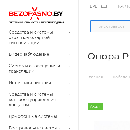
БРЕНДЫ
КАК 
Средства и системы
охранно-пожарной
сигнализации
Опора PP
Видеонаблюдение
олнительное
Системы оповещения и
рудование
трансляции
ессуары для
Прочее
—
Главная
Кабелен
еонаблюдения
Источники питания
лители
Световые
Средства и системы
указатели (табло)
контроля управления
доступом
Акция
Домофонные системы
евые
Дверные замки
Беспроводные системы