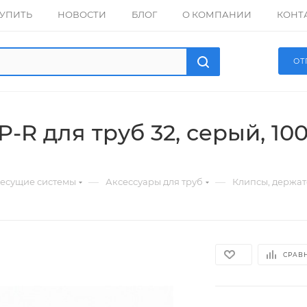
КУПИТЬ
НОВОСТИ
БЛОГ
О КОМПАНИИ
КОНТ
ОТ
-R для труб 32, серый, 100 
—
—
есущие системы
Аксессуары для труб
Клипсы, держа
СРАВ