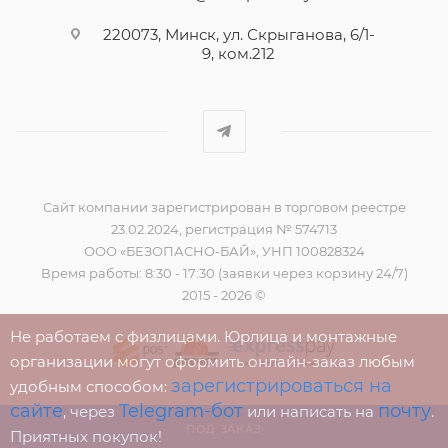
220073, Минск, ул. Скрыганова, 6/1-
9, ком.212
Сайт компании зарегистрирован в торговом реестре
23.02.2024, регистрация № 574713
ООО «БЕЗОПАСНО-БАЙ», УНП 100828324
Время работы: 8:30 - 17:30 (заявки через корзину 24/7)
2015 - 2026 ©
Не работаем с физлицами. Юрлица и монтажные
организации могут оформить онлайн-заказ любым
зарегистрироваться на
удобным способом:
сайте
Telegram-бот
почту
, через
или написать на
.
ПОД ЗАКАЗ
Приятных покупок!