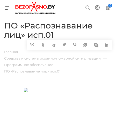
0
ПО «Распознавание
лиц» исп.01
—
Главная
—
Средства и системы охранно-пожарной сигнализации
—
Программное обеспечение
ПО «Распознавание лиц» исп.01