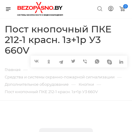
0
Пост кнопочный ПКЕ
212-1 красн. 1з+1р У3
660V
—
Главная
—
Средства и системы охранно-пожарной сигнализации
—
—
Дополнительное оборудование
Кнопки
Пост кнопочный ПКЕ 212-1 красн. 1з+1р У3 660V