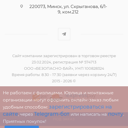
220073, Минск, ул. Скрыганова, 6/1-
9, ком.212
Сайт компании зарегистрирован в торговом реестре
23.02.2024, регистрация № 574713
ООО «БЕЗОПАСНО-БАЙ», УНП 100828324
Время работы: 8:30 - 17:30 (заявки через корзину 24/7)
2015 - 2026 ©
Не работаем с физлицами. Юрлица и монтажные
организации могут оформить онлайн-заказ любым
зарегистрироваться на
удобным способом:
сайте
Telegram-бот
почту
, через
или написать на
.
ПОД ЗАКАЗ
Приятных покупок!