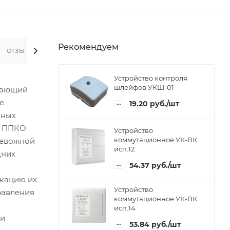
Рекомендуем
ОТЗЫВЫ
Устройство контроля
шлейфов УКШ-01
вающий
е
19.20
руб.
/шт
йных
е ППКО
Устройство
коммутационное УК-ВК
ревожной
исп.12
дних
54.37
руб.
/шт
икацию их
Устройство
равления
коммутационное УК-ВК
исп.14
чи
53.84
руб.
/шт