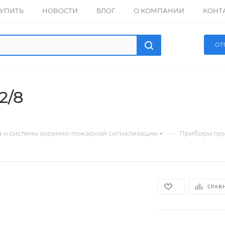
КУПИТЬ
НОВОСТИ
БЛОГ
О КОМПАНИИ
КОНТ
ОТ
2/8
—
а и системы охранно-пожарной сигнализации
Приборы пр
СРАВ