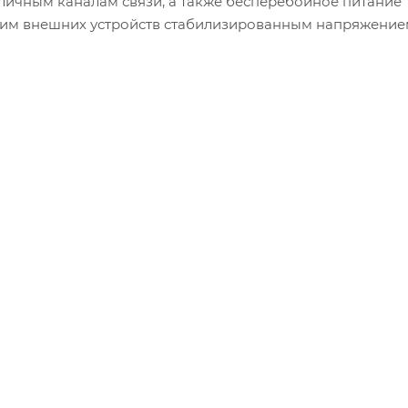
личным каналам связи, а также бесперебойное питание
им внешних устройств стабилизированным напряжением