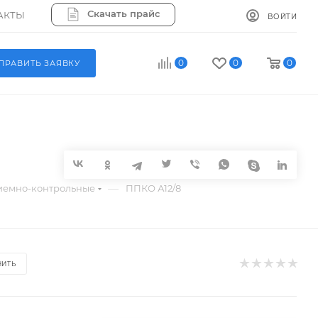
Скачать прайс
АКТЫ
ВОЙТИ
0
0
0
ПРАВИТЬ ЗАЯВКУ
—
иемно-контрольные
ППКО А12/8
НИТЬ