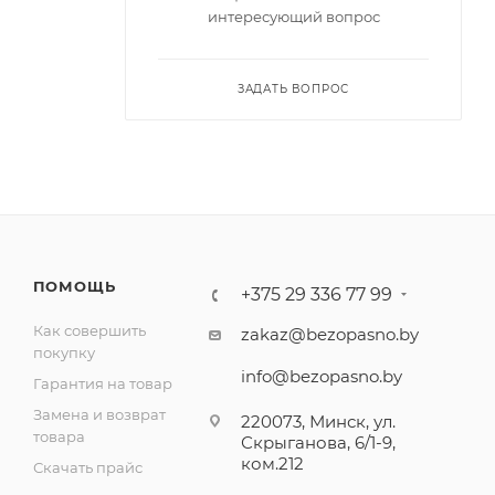
интересующий вопрос
ЗАДАТЬ ВОПРОС
ПОМОЩЬ
+375 29 336 77 99
Как совершить
zakaz@bezopasno.by
покупку
info@bezopasno.by
Гарантия на товар
Замена и возврат
220073, Минск, ул.
товара
Скрыганова, 6/1-9,
ком.212
Скачать прайс