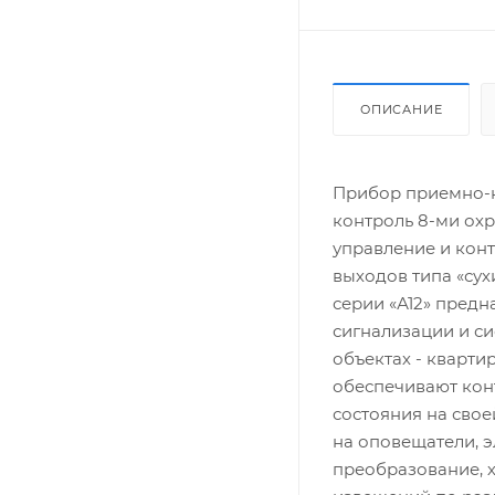
ОПИСАНИЕ
Прибор приемно-к
контроль 8-ми охр
управление и кон
выходов типа «су
серии «А12» предн
сигнализации и с
объектах - кварти
обеспечивают кон
состояния на сво
на оповещатели, э
преобразование, х