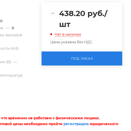
438.20
руб.
/
86
шт
ов
—
8
Нет в наличии
ых выходов
Цены указаны без НДС.
кость АКБ
ПОД ЗАКАЗ
ия (В)
—
температур
 что временно не работаем с физическими лицами.
птовой цены необходимо пройти
регистрацию
юридического