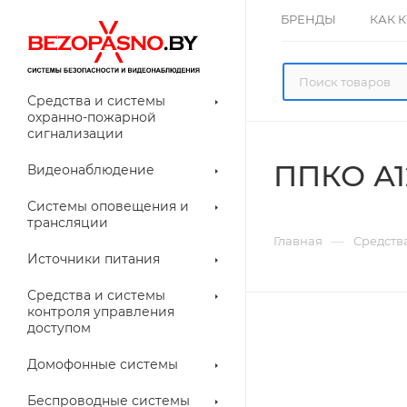
БРЕНДЫ
КАК 
Средства и системы
охранно-пожарной
сигнализации
ППКО А1
Видеонаблюдение
олнительное
Системы оповещения и
рудование
трансляции
ессуары для
Прочее
—
Главная
Средств
еонаблюдения
Источники питания
лители
Световые
Средства и системы
указатели (табло)
контроля управления
доступом
Домофонные системы
евые
Дверные замки
Беспроводные системы