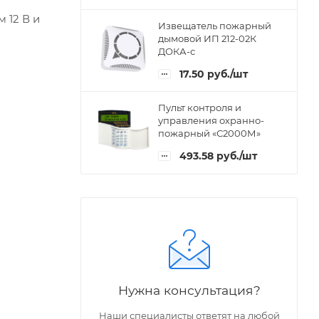
 12 В и
Извещатель пожарный
дымовой ИП 212-02К
ДОКА-с
17.50
руб.
/шт
Пульт контроля и
управления охранно-
пожарный «С2000М»
493.58
руб.
/шт
Нужна консультация?
Наши специалисты ответят на любой