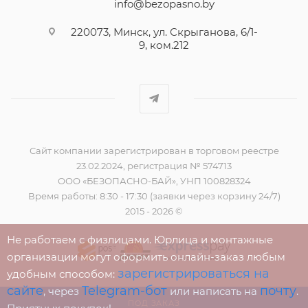
info@bezopasno.by
220073, Минск, ул. Скрыганова, 6/1-
9, ком.212
Сайт компании зарегистрирован в торговом реестре
23.02.2024, регистрация № 574713
ООО «БЕЗОПАСНО-БАЙ», УНП 100828324
Время работы: 8:30 - 17:30 (заявки через корзину 24/7)
2015 - 2026 ©
Не работаем с физлицами. Юрлица и монтажные
организации могут оформить онлайн-заказ любым
зарегистрироваться на
удобным способом:
сайте
Telegram-бот
почту
, через
или написать на
.
ПОД ЗАКАЗ