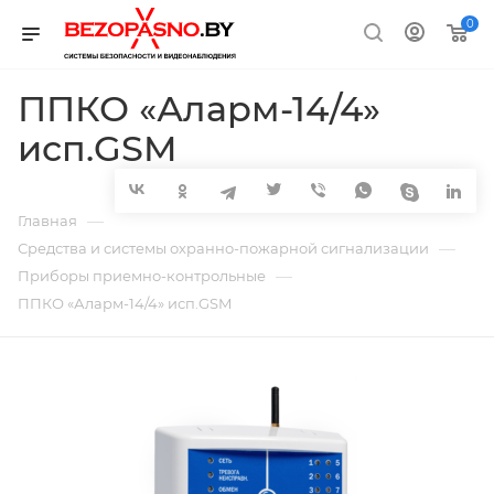
0
ППКО «Аларм-14/4»
исп.GSM
—
Главная
—
Средства и системы охранно-пожарной сигнализации
—
Приборы приемно-контрольные
ППКО «Аларм-14/4» исп.GSM