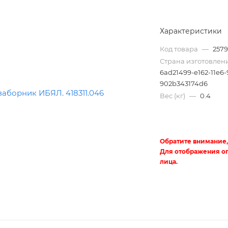
Характеристики
Код товара
—
257
Страна изготовлен
6ad21499-e162-11e6-
902b343174d6
Вес (кг)
—
0.4
Трубы
электротехнические
Обратите внимание,
Для отображения о
лица.