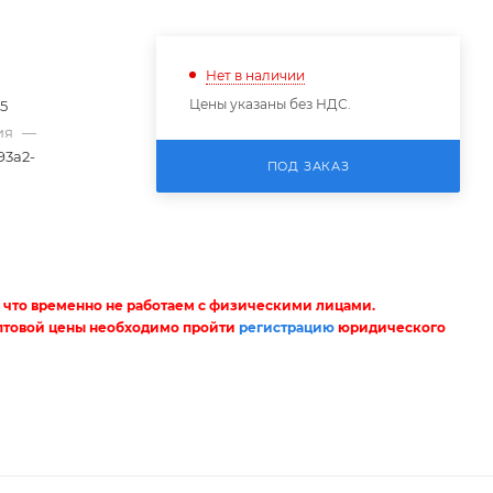
Нет в наличии
Цены указаны без НДС.
95
ия
—
93a2-
ПОД ЗАКАЗ
 что временно не работаем с физическими лицами.
птовой цены необходимо пройти
регистрацию
юридического