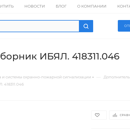
КУПИТЬ
НОВОСТИ
БЛОГ
О КОМПАНИИ
КОНТ
ОТ
борник ИБЯЛ. 418311.046
—
а и системы охранно-пожарной сигнализации
Дополнитель
 418311.046
СРАВ