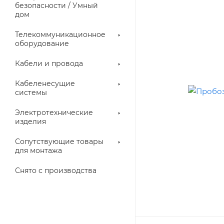
троллеры
безопасности / Умный
дом
Телекоммуникационное
оборудование
Кабели и провода
Кабеленесущие
системы
Электротехнические
изделия
аллические
Металлорукава
ки
Сопутствующие товары
для монтажа
Снято с производства