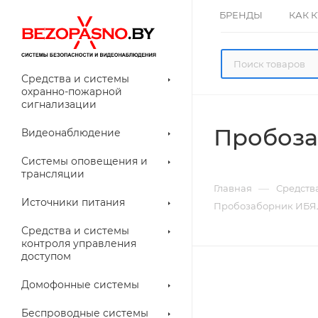
БРЕНДЫ
КАК 
Средства и системы
охранно-пожарной
сигнализации
Пробоза
Видеонаблюдение
олнительное
Системы оповещения и
рудование
трансляции
ессуары для
Прочее
—
Главная
Средств
еонаблюдения
Источники питания
Пробозаборник ИБЯЛ.
лители
Световые
Средства и системы
указатели (табло)
контроля управления
доступом
Домофонные системы
евые
Дверные замки
Беспроводные системы