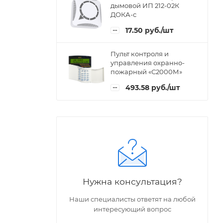
дымовой ИП 212-02К
ДОКА-с
17.50
руб.
/шт
Пульт контроля и
управления охранно-
пожарный «С2000М»
493.58
руб.
/шт
Нужна консультация?
Наши специалисты ответят на любой
интересующий вопрос