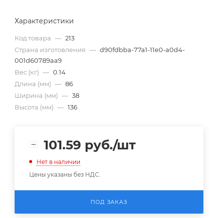
Характеристики
Код товара
—
213
Страна изготовления
—
d90fdbba-77a1-11e0-a0d4-
001d60789aa9
Вес (кг)
—
0.14
Длина (мм)
—
86
Ширина (мм)
—
38
Высота (мм)
—
136
101.59
руб.
/шт
Нет в наличии
Цены указаны без НДС.
ПОД ЗАКАЗ