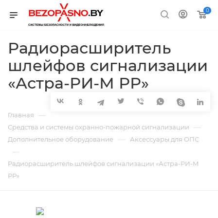
0
Радиорасширитель
шлейфов сигнализации
«Астра-РИ-М РР»
—
Главная
—
Средства и системы охранно-пожарной сигнализации
—
Дополнительное оборудование
Аксессуары для ОПС
—
Радиорасширитель шлейфов сигнализации «Астра-РИ-М
РР»