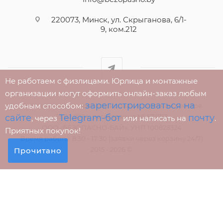
220073, Минск, ул. Скрыганова, 6/1-
9, ком.212
Не работаем с физлицами. Юрлица и монтажные
организации могут оформить онлайн-заказ любым
зарегистрироваться на
удобным способом:
Сайт компании зарегистрирован в торговом реестре
23.02.2024, регистрация № 574713
сайте
Telegram-бот
почту
, через
или написать на
.
ООО «БЕЗОПАСНО-БАЙ», УНП 100828324
Приятных покупок!
Время работы: 8:30 - 17:30 (заявки через корзину 24/7)
2015 - 2026 ©
Прочитано