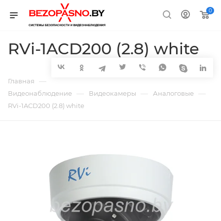
0
RVi-1ACD200 (2.8) white
—
Главная
—
—
—
Видеонаблюдение
Видеокамеры
Аналоговые
RVi-1ACD200 (2.8) white