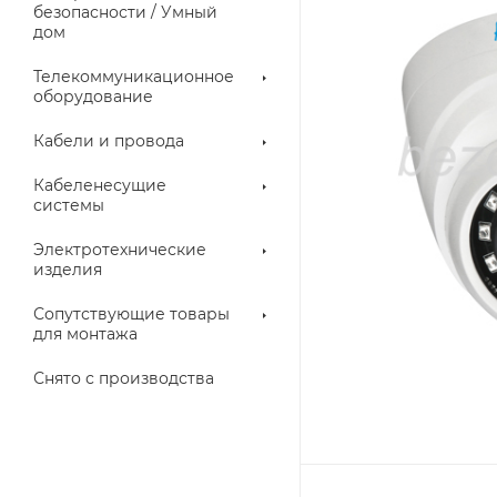
троллеры
безопасности / Умный
дом
Телекоммуникационное
оборудование
Кабели и провода
Кабеленесущие
системы
Электротехнические
изделия
аллические
Металлорукава
ки
Сопутствующие товары
для монтажа
Снято с производства