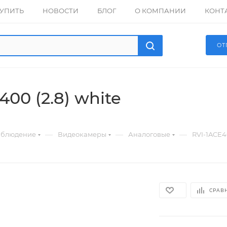
КУПИТЬ
НОВОСТИ
БЛОГ
О КОМПАНИИ
КОНТ
ОТ
400 (2.8) white
—
—
—
аблюдение
Видеокамеры
Аналоговые
RVI-1ACE40
СРАВ