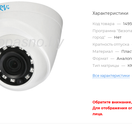
Характеристики
Код товара
—
149
Программа "Безоп
город"
—
Нет
Кратность отпуска
Материал
—
Плас
Формат
—
Аналог
Тип матрицы
—
К
Трубы
Все характеристики
электротехнические
Обратите внимание,
Для отображения о
лица.