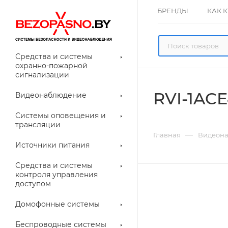
БРЕНДЫ
КАК 
Средства и системы
охранно-пожарной
сигнализации
RVI-1ACE
Видеонаблюдение
олнительное
Системы оповещения и
рудование
трансляции
ессуары для
Прочее
—
Главная
Видеон
еонаблюдения
Источники питания
лители
Световые
Средства и системы
указатели (табло)
контроля управления
доступом
Домофонные системы
евые
Дверные замки
Беспроводные системы