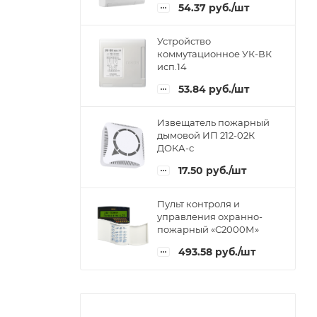
54.37
руб.
/шт
Устройство
коммутационное УК-ВК
исп.14
53.84
руб.
/шт
Извещатель пожарный
дымовой ИП 212-02К
ДОКА-с
17.50
руб.
/шт
Пульт контроля и
управления охранно-
пожарный «С2000М»
493.58
руб.
/шт