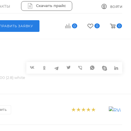
Скачать прайс
АКТЫ
ВОЙТИ
0
0
0
ПРАВИТЬ ЗАЯВКУ
0 (2.8) white
НИТЬ