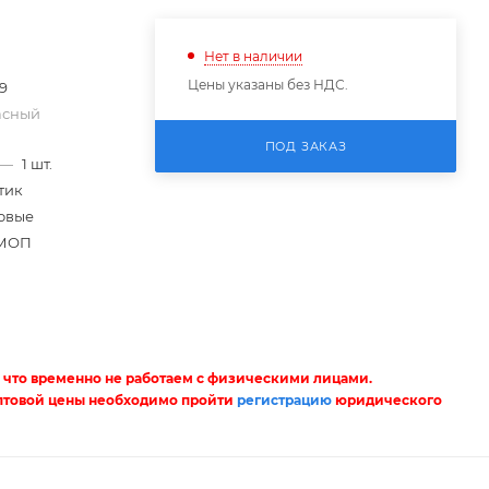
Нет в наличии
Цены указаны без НДС.
59
асный
ПОД ЗАКАЗ
—
1 шт.
тик
овые
МОП
 что временно не работаем с физическими лицами.
птовой цены необходимо пройти
регистрацию
юридического