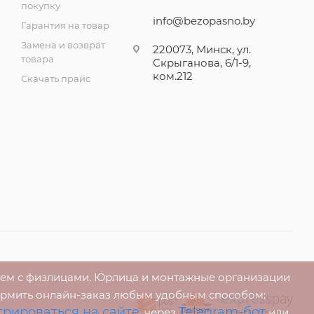
покупку
info@bezopasno.by
Гарантия на товар
Замена и возврат
220073, Минск, ул.
товара
Скрыганова, 6/1-9,
ком.212
Скачать прайс
аем с физлицами. Юрлица и монтажные организации
ормить онлайн-заказ любым удобным способом:
трироваться на сайте
Telegram-бот
, через
или