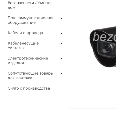
троллеры
безопасности / Умный
дом
Телекоммуникационное
оборудование
Кабели и провода
Кабеленесущие
системы
Электротехнические
изделия
аллические
Металлорукава
ки
Сопутствующие товары
для монтажа
Снято с производства