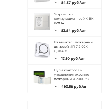
54.37
руб.
/шт
Устройство
коммутационное УК-ВК
исп.14
53.84
руб.
/шт
Извещатель пожарный
дымовой ИП 212-02К
ДОКА-с
17.50
руб.
/шт
Пульт контроля и
управления охранно-
пожарный «С2000М»
493.58
руб.
/шт