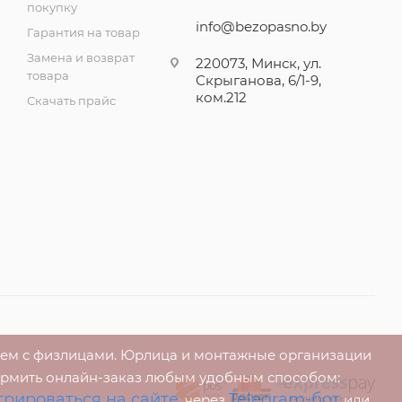
покупку
info@bezopasno.by
Гарантия на товар
Замена и возврат
220073, Минск, ул.
товара
Скрыганова, 6/1-9,
ком.212
Скачать прайс
аем с физлицами. Юрлица и монтажные организации
ормить онлайн-заказ любым удобным способом:
трироваться на сайте
Telegram-бот
, через
или