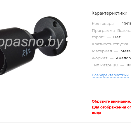
Характеристики
Код товара
—
1541
Программа "Безоп
город"
—
Нет
Кратность отпуска
Материал
—
Мета
Формат
—
Аналог
Тип матрицы
—
К
Трубы
Все характеристики
электротехнические
Обратите внимание,
Для отображения о
лица.