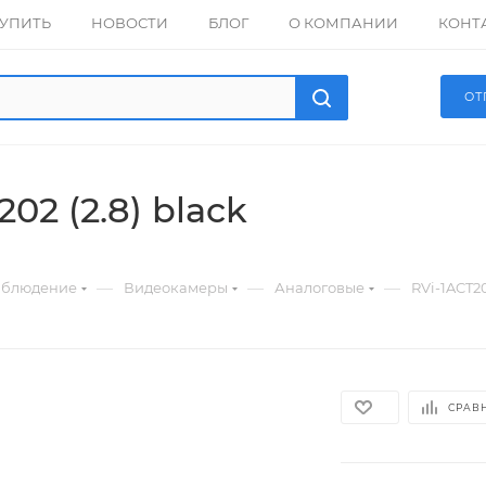
КУПИТЬ
НОВОСТИ
БЛОГ
О КОМПАНИИ
КОНТ
ОТ
02 (2.8) black
—
—
—
аблюдение
Видеокамеры
Аналоговые
RVi-1ACT20
СРАВ