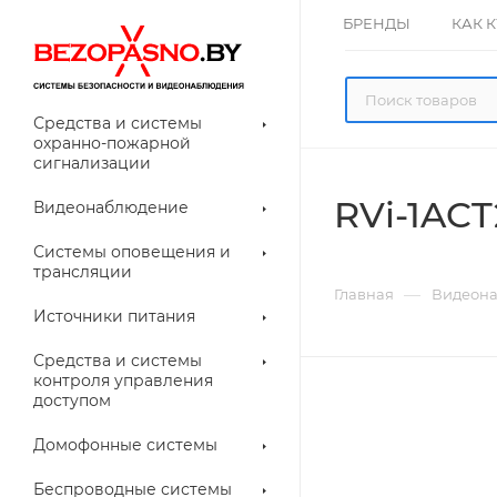
БРЕНДЫ
КАК 
Средства и системы
охранно-пожарной
сигнализации
RVi-1ACT2
Видеонаблюдение
олнительное
Системы оповещения и
рудование
трансляции
ессуары для
Прочее
—
Главная
Видеон
еонаблюдения
Источники питания
лители
Световые
Средства и системы
указатели (табло)
контроля управления
доступом
Домофонные системы
евые
Дверные замки
Беспроводные системы