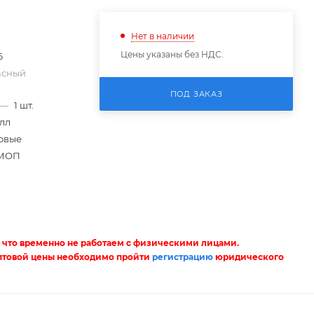
Нет в наличии
Цены указаны без НДС.
6
асный
ПОД ЗАКАЗ
—
1 шт.
лл
овые
МОП
 что временно не работаем с физическими лицами.
птовой цены необходимо пройти
регистрацию
юридического