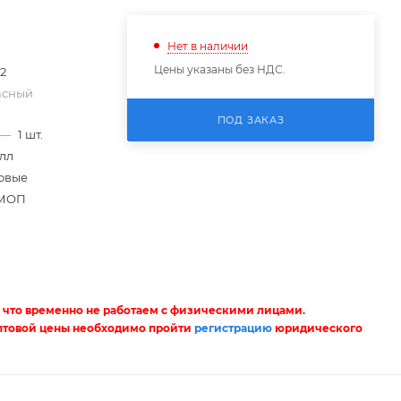
Нет в наличии
Цены указаны без НДС.
72
асный
ПОД ЗАКАЗ
—
1 шт.
лл
овые
МОП
 что временно не работаем с физическими лицами.
птовой цены необходимо пройти
регистрацию
юридического