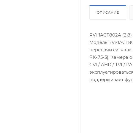
ОПИСАНИЕ
RVi-1ACT802A (2.8
Модель RVi-1ACT8
передачи сигнала 
РК-75-5). Камера
CVI / AHD / TVI / 
эксплуатироваться
поддерживает фу