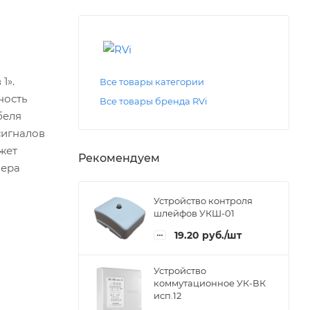
1».
Все товары категории
ность
Все товары бренда RVi
беля
сигналов
ожет
Рекомендуем
мера
Устройство контроля
шлейфов УКШ-01
19.20
руб.
/шт
Устройство
коммутационное УК-ВК
исп.12