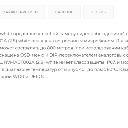
ХАРАКТЕРИСТИКИ
НАЛИЧИЕ
ОТЗЫВЫ
) white представляет собой камеру видеонаблюдения «4 в 
02A (2.8) white оснащена встроенным микрофоном. Даль
может составлять до 800 метров (при использовании ка
 оснащена OSD-меню и DIP-переключателем аналоговых 
PAL. RVi-1ACT802A (2.8) white имеет класс защиты IP67, и м
 в диапазоне температур от минус 40° до плюс 60°С. Ка
нкции WDR и DEFOG.