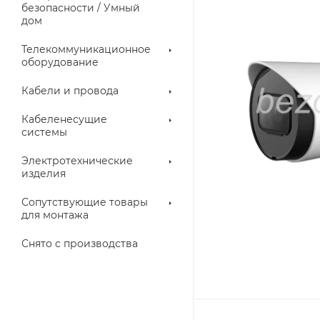
троллеры
безопасности / Умный
дом
Телекоммуникационное
оборудование
Кабели и провода
Кабеленесущие
системы
Электротехнические
изделия
аллические
Металлорукава
ки
Сопутствующие товары
для монтажа
Снято с производства