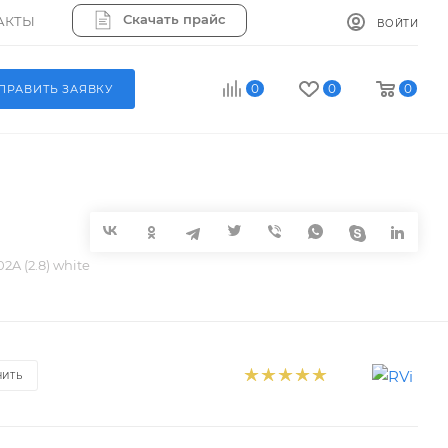
Скачать прайс
АКТЫ
ВОЙТИ
0
0
0
ПРАВИТЬ ЗАЯВКУ
2A (2.8) white
НИТЬ