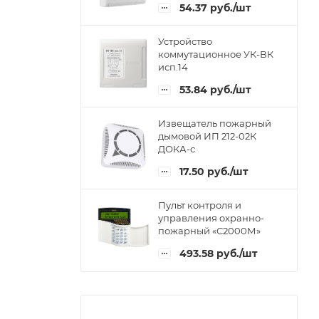
54.37
руб.
/шт
Устройство
коммутационное УК-ВК
исп.14
53.84
руб.
/шт
Извещатель пожарный
дымовой ИП 212-02К
ДОКА-с
17.50
руб.
/шт
Пульт контроля и
управления охранно-
пожарный «С2000М»
493.58
руб.
/шт