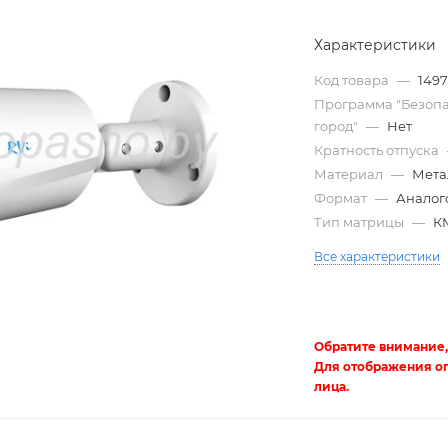
Характеристики
Код товара
—
149
Программа "Безоп
город"
—
Нет
Кратность отпуска
Материал
—
Мета
Формат
—
Аналог
Тип матрицы
—
К
Трубы
Все характеристики
электротехнические
Обратите внимание,
Для отображения о
лица.