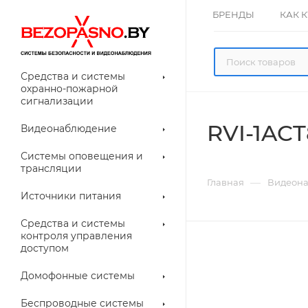
БРЕНДЫ
КАК 
Средства и системы
охранно-пожарной
сигнализации
RVI-1ACT
Видеонаблюдение
олнительное
Системы оповещения и
рудование
трансляции
ессуары для
Прочее
—
Главная
Видеон
еонаблюдения
Источники питания
лители
Световые
Средства и системы
указатели (табло)
контроля управления
доступом
Домофонные системы
евые
Дверные замки
Беспроводные системы