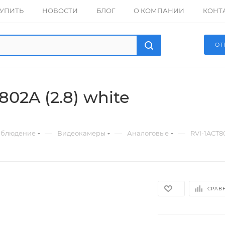
КУПИТЬ
НОВОСТИ
БЛОГ
О КОМПАНИИ
КОНТ
ОТ
802A (2.8) white
—
—
—
аблюдение
Видеокамеры
Аналоговые
RVI-1ACT80
СРАВ