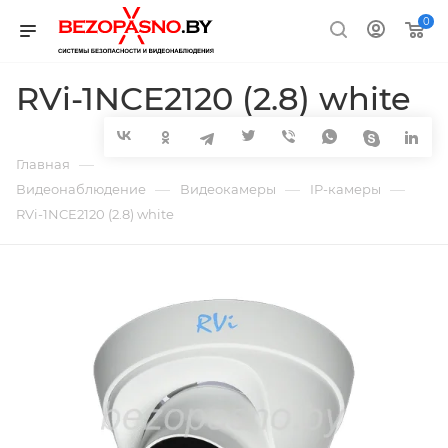
0
RVi-1NCE2120 (2.8) white
—
Главная
—
—
—
Видеонаблюдение
Видеокамеры
IP-камеры
RVi-1NCE2120 (2.8) white