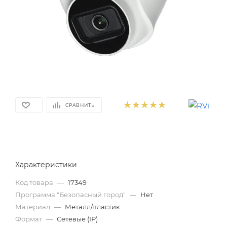
СРАВНИТЬ
Характеристики
Код товара
—
17349
Программа "Безопасный город"
—
Нет
Материал
—
Металл/пластик
Формат
—
Сетевые (IP)