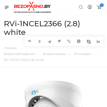
0
RVi-1NCEL2366 (2.8)
white
—
Главная
—
—
—
Видеонаблюдение
Видеокамеры
IP-камеры
RVi-1NCEL2366 (2.8) white