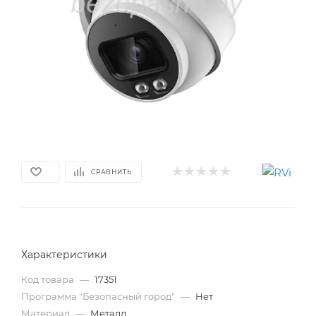
СРАВНИТЬ
Характеристики
Код товара
—
17351
Программа "Безопасный город"
—
Нет
Материал
—
Металл