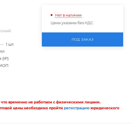
Нет в наличии
Цены указаны без НДС.
асный
ПОД ЗАКАЗ
—
1 шт.
лл
 (IP)
МОП
 что временно не работаем с физическими лицами.
птовой цены необходимо пройти
регистрацию
юридического