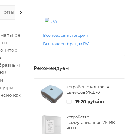
ОТЗЫВЫ
имальное
Все товары категории
ого
Все товары бренда RVi
монитор
з
образным
Рекомендуем
BR),
ой
Устройство контроля
внутри
шлейфов УКШ-01
нено как
19.20
руб.
/шт
Устройство
коммутационное УК-ВК
исп.12