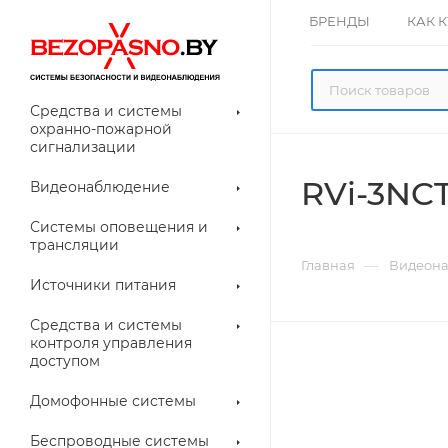
БРЕНДЫ
КАК 
Средства и системы
охранно-пожарной
сигнализации
RVi-3NCT2
Видеонаблюдение
олнительное
Системы оповещения и
рудование
трансляции
ессуары для
Прочее
—
Главная
Видеон
еонаблюдения
Источники питания
лители
Световые
Средства и системы
указатели (табло)
контроля управления
доступом
Домофонные системы
евые
Дверные замки
Беспроводные системы