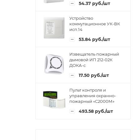
54.37
руб.
/шт
Устройство
коммутационное УК-ВК
исп.14
53.84
руб.
/шт
Извещатель пожарный
дымовой ИП 212-02К
ДОКА-с
17.50
руб.
/шт
Пульт контроля и
управления охранно-
пожарный «С2000М»
493.58
руб.
/шт