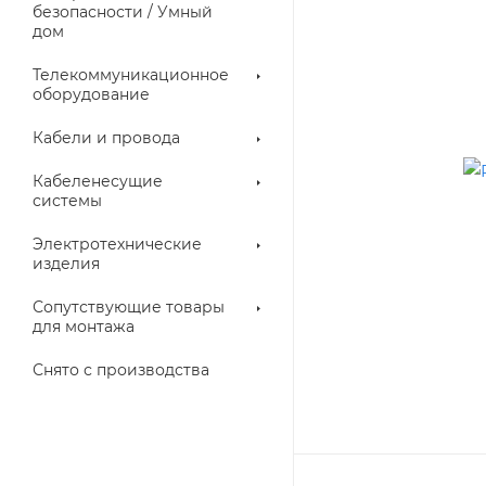
троллеры
безопасности / Умный
дом
Телекоммуникационное
оборудование
Кабели и провода
Кабеленесущие
системы
Электротехнические
изделия
аллические
Металлорукава
ки
Сопутствующие товары
для монтажа
Снято с производства