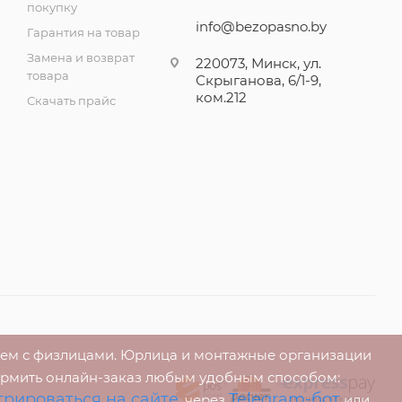
покупку
info@bezopasno.by
Гарантия на товар
Замена и возврат
220073, Минск, ул.
товара
Скрыганова, 6/1-9,
ком.212
Скачать прайс
аем с физлицами. Юрлица и монтажные организации
ормить онлайн-заказ любым удобным способом:
трироваться на сайте
Telegram-бот
, через
или