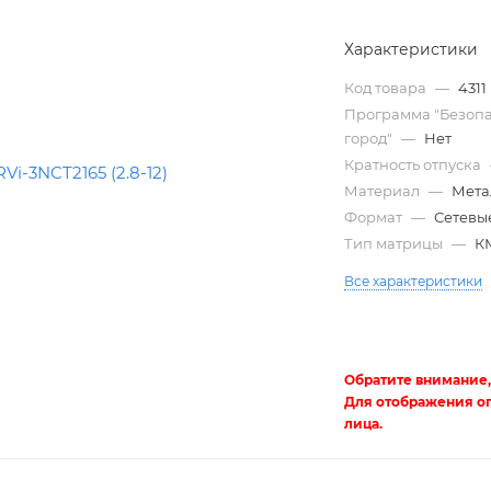
Характеристики
Код товара
—
4311
Программа "Безоп
город"
—
Нет
Кратность отпуска
Материал
—
Мета
Формат
—
Сетевые
Тип матрицы
—
К
Трубы
Все характеристики
электротехнические
Обратите внимание,
Для отображения о
лица.