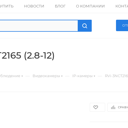
КУПИТЬ
НОВОСТИ
БЛОГ
О КОМПАНИИ
КОНТ
ОТ
165 (2.8-12)
—
—
—
аблюдение
Видеокамеры
IP-камеры
RVi-3NCT2165
СРАВ