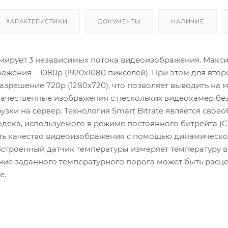
ХАРАКТЕРИСТИКИ
ДОКУМЕНТЫ
НАЛИЧИЕ
ирует 3 независимых потока видеоизображения. Макс
жения – 1080p (1920х1080 пикселей). При этом для втор
азрешение 720p (1280х720), что позволяет выводить на 
качественные изображения с нескольких видеокамер бе
узки на сервер. Технология Smart Bitrate является свое
дека, используемого в режиме постоянного битрейта (C
ть качество видеоизображения с помощью динамическ
Встроенный датчик температуры измеряет температуру 
ие заданного температурного порога может быть расце
е.