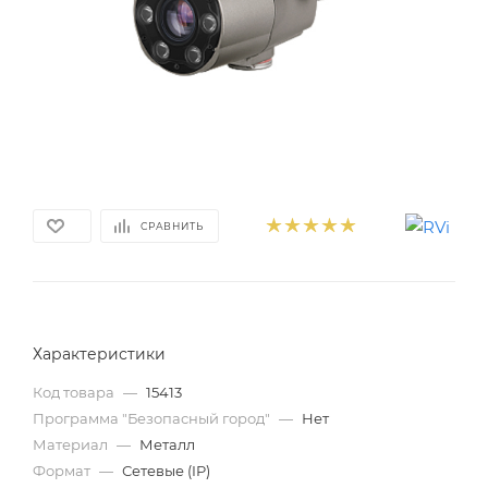
СРАВНИТЬ
Характеристики
Код товара
—
15413
Программа "Безопасный город"
—
Нет
Материал
—
Металл
Формат
—
Сетевые (IP)