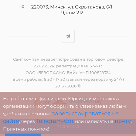
220073, Минск, ул. Скрыганова, 6/1-
9, ком.212
Сайт компании зарегистрирован в торговом реестре
23.02.2024, регистрация № 574713
ООО «БЕЗОПАСНО-БАЙ», УНП 100828324
Время работы: 8:30 - 17:30 (заявки через корзину 24/7)
2015 - 2026 ©
Не работаем с физлицами. Юрлица и монтажные
организации могут оформить онлайн-заказ любым
зарегистрироваться на
удобным способом:
сайте
Telegram-бот
почту
, через
или написать на
.
ПОД ЗАКАЗ
Приятных покупок!