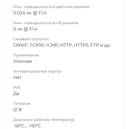
Мин. освещенность в цветном режиме
0.024 лк @ F1.4
Мин. освещенность в ч/б режиме
0 лк @ F1.4
Сетевой протокол
ОNVIF, TCP/IP, ICMP, HTTP, HTTPS, FTP и др.
Применение
Уличная
Антивандальный корпус
Нет
PoE
Да
Питание
12 B
Диапазон рабочих температур
-55°С… +50°С