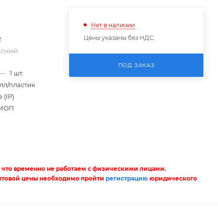
Нет в наличии
Цены указаны без НДС.
2
асный
ПОД ЗАКАЗ
—
1 шт.
лл/пластик
 (IP)
МОП
 что временно не работаем с физическими лицами.
птовой цены необходимо пройти
регистрацию
юридического