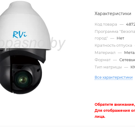
Характеристики
Код товара
—
487
Программа "Безоп
город"
—
Нет
Кратность отпуска
Материал
—
Мета
Формат
—
Сетевые
Тип матрицы
—
К
Трубы
Все характеристики
электротехнические
Обратите внимание,
Для отображения о
лица.