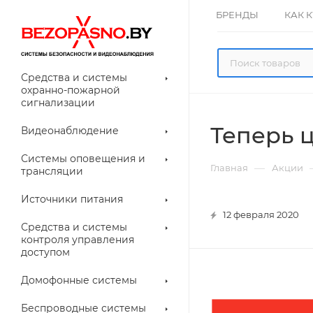
БРЕНДЫ
КАК 
Средства и системы
охранно-пожарной
сигнализации
Теперь 
Видеонаблюдение
олнительное
Системы оповещения и
рудование
—
Главная
Акции
трансляции
ессуары для
Прочее
еонаблюдения
Источники питания
12 февраля 2020
лители
Световые
Средства и системы
указатели (табло)
контроля управления
доступом
Домофонные системы
евые
Дверные замки
Беспроводные системы