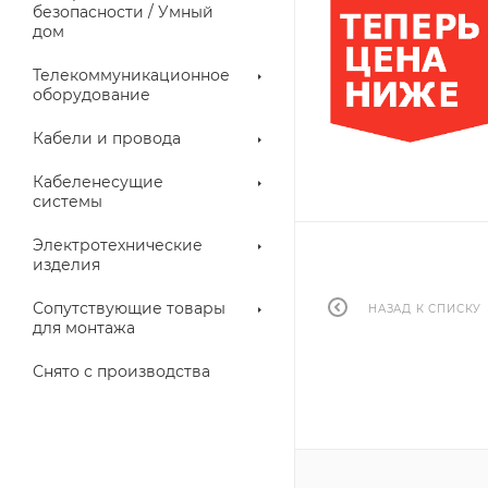
троллеры
безопасности / Умный
дом
Телекоммуникационное
оборудование
Кабели и провода
Кабеленесущие
системы
Электротехнические
изделия
аллические
Металлорукава
ки
Сопутствующие товары
НАЗАД К СПИСКУ
для монтажа
Снято с производства