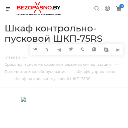
0
Шкаф контрольно-
пусковой ШКП-75RS
—
Главная
—
Средства и системы охранно-пожарной сигнализации
—
Дополнительное оборудование
Шкафы управления
—
Шкаф контрольно-пусковой ШКП-75RS