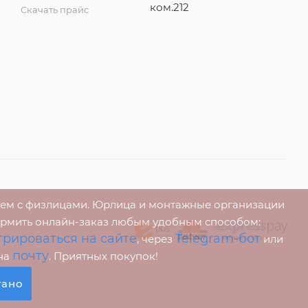
ком.212
Скачать прайс
аем с физлицами. Юрлица и монтажные организации
ормить онлайн-заказ любым удобным способом:
трироваться на сайте
Telegram-бот
, через
или
почту
 на
. Приятных покупок!
тано