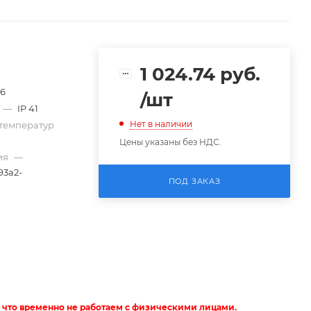
1 024.74
руб.
76
/шт
—
IP 41
Нет в наличии
температур
Цены указаны без НДС.
ия
—
93a2-
ПОД ЗАКАЗ
 что временно не работаем с физическими лицами.