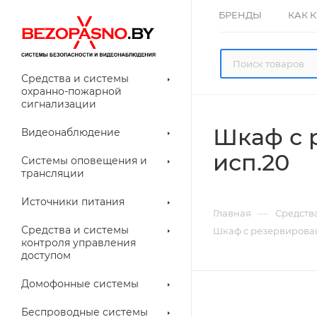
БРЕНДЫ
КАК 
Средства и системы
охранно-пожарной
сигнализации
Шкаф с 
Видеонаблюдение
олнительное
исп.20
Системы оповещения и
рудование
трансляции
ессуары для
Прочее
еонаблюдения
Источники питания
—
Главная
Средств
лители
Световые
Средства и системы
Шкаф с резервирова
указатели (табло)
контроля управления
доступом
Домофонные системы
евые
Дверные замки
Беспроводные системы