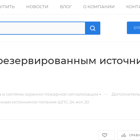
КУПИТЬ
НОВОСТИ
БЛОГ
О КОМПАНИИ
КОНТ
ОТ
резервированным источн
—
а и системы охранно-пожарной сигнализации
Дополнитель
нным источником питания ШПС-24 исп.20
СРАВ