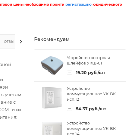
птовой цены необходимо пройти
регистрацию
юридического
Рекомендуем
ОТЗЫВЫ
Устройство контроля
шлейфов УКШ-01
арной
19.20
руб.
/шт
ой
вязи
Устройство
коммутационное УК-ВК
с учетом
исп.12
вание с
54.37
руб.
/шт
00М" и их
итания:
Устройство
коммутационное УК-ВК
исп.14