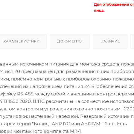
Для отображения о
лица.
ХАРАКТЕРИСТИКИ
ДОКУМЕНТЫ
НАЛИЧИЕ
ванным источником питания для монтажа средств пож
4 исп.20 предназначен для размещения в них приборов
ики, приёмно-контрольных приборов охранно-пожарн
спечения их напряжением питания 24 В, обеспечения с
рфейсу RS-485 между собой и внешними контроллерами 
.1311500.2020. ШПС рассчитаны на совместное использо
пультом контроля и управления охранно-пожарным "С20
 установки: настенный навесной. Резервный источник п
тареи серии "Болид" АБ1217С или АБ1217М – 2 шт. Есть
новки монтажного комплекта МК-1.