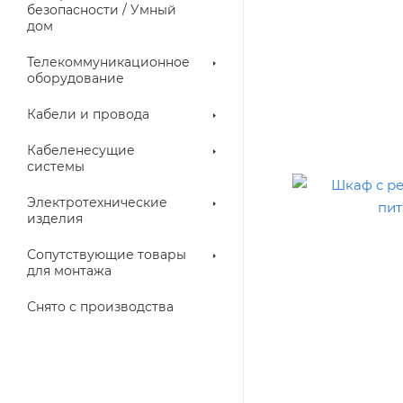
троллеры
безопасности / Умный
дом
Телекоммуникационное
оборудование
Кабели и провода
Кабеленесущие
системы
Электротехнические
изделия
аллические
Металлорукава
ки
Сопутствующие товары
для монтажа
Снято с производства