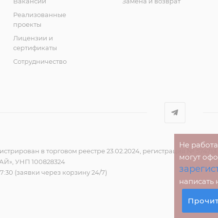
Вакансии
Замена и возврат
Реализованные
проекты
Лицензии и
сертификаты
Сотрудничество
Не работ
стрирован в торговом реестре 23.02.2024, регистрация № 574713
могут оф
Й», УНП 100828324
зарегис
17:30 (заявки через корзину 24/7)
написать
Прочи