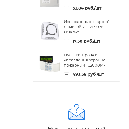
53.84
руб.
/шт
Извещатель пожарный
дымовой ИП 212-02К
ДОКА-с
17.50
руб.
/шт
Пульт контроля и
управления охранно-
пожарный «С2000М»
493.58
руб.
/шт
Нужна консультация?