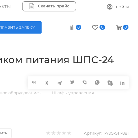
Скачать прайс
АКТЫ
ВОЙТИ
0
0
0
ПРАВИТЬ ЗАЯВКУ
иком питания ШПС-24
—
—
ное оборудование
Шкафы управления
Артикул:
1-799-911-881
НИТЬ