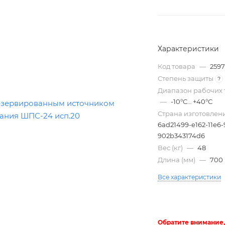
Характеристики
Код товара
—
259
Степень защиты
?
Диапазон рабочих 
—
-10°С… +40°С
Страна изготовлен
6ad21499-e162-11e6-
Трубы
902b343174d6
электротехнические
Вес (кг)
—
48
Длина (мм)
—
700
Все характеристики
Обратите внимание,