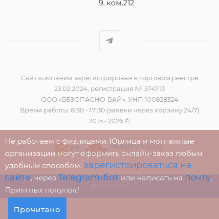
9, ком.212
Сайт компании зарегистрирован в торговом реестре
23.02.2024, регистрация № 574713
ООО «БЕЗОПАСНО-БАЙ», УНП 100828324
Время работы: 8:30 - 17:30 (заявки через корзину 24/7)
2015 - 2026 ©
Не работаем с физлицами. Юрлица и монтажные
организации могут оформить онлайн-заказ любым
зарегистрироваться на
удобным способом:
сайте
Telegram-бот
почту
, через
или написать на
.
ПОД ЗАКАЗ
Приятных покупок!
Прочитано