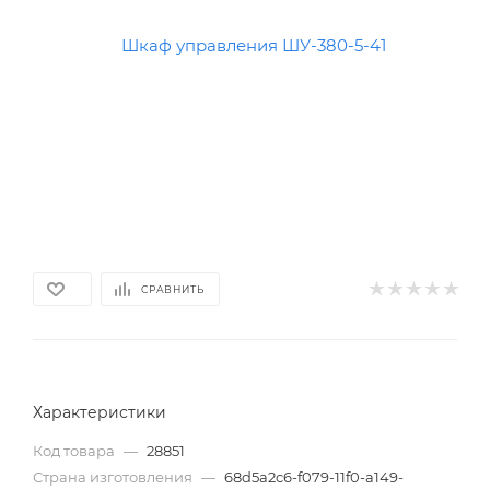
СРАВНИТЬ
Характеристики
Код товара
—
28851
Страна изготовления
—
68d5a2c6-f079-11f0-a149-