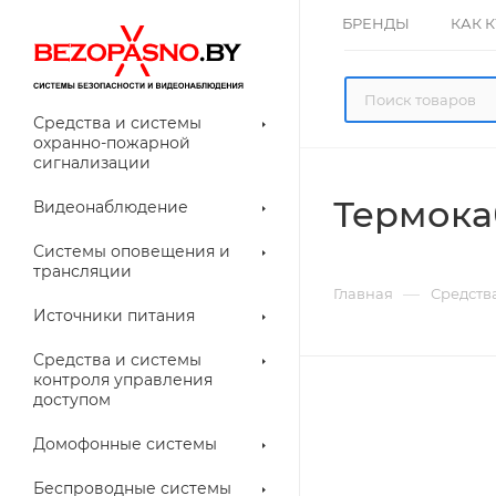
БРЕНДЫ
КАК 
Средства и системы
охранно-пожарной
сигнализации
Термока
Видеонаблюдение
олнительное
Системы оповещения и
рудование
трансляции
ессуары для
Прочее
—
Главная
Средств
еонаблюдения
Источники питания
лители
Световые
Средства и системы
указатели (табло)
контроля управления
доступом
Домофонные системы
евые
Дверные замки
Беспроводные системы