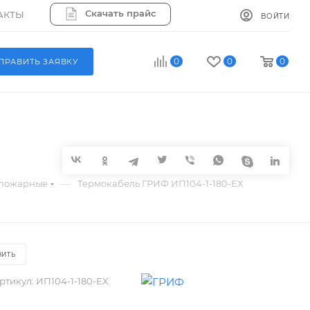
Скачать прайс
АКТЫ
ВОЙТИ
0
0
0
ПРАВИТЬ ЗАЯВКУ
—
 пожарные
Термокабель ГРИФ ИП104-1-180-EX
НИТЬ
ртикул:
ИП104-1-180-EX