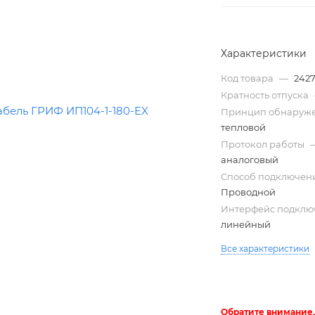
Характеристики
Код товара
—
242
Кратность отпуска
Принцип обнаруж
тепловой
Протокол работы
аналоговый
Способ подключен
Трубы
электротехнические
Проводной
Интерфейс подкл
линейный
Все характеристики
Обратите внимание,