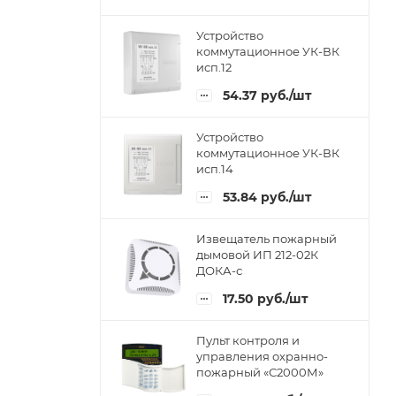
Устройство
коммутационное УК-ВК
исп.12
54.37
руб.
/шт
Устройство
коммутационное УК-ВК
исп.14
53.84
руб.
/шт
Извещатель пожарный
дымовой ИП 212-02К
ДОКА-с
17.50
руб.
/шт
Пульт контроля и
управления охранно-
пожарный «С2000М»