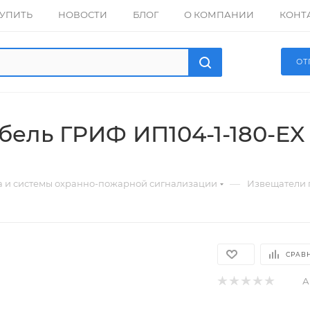
КУПИТЬ
НОВОСТИ
БЛОГ
О КОМПАНИИ
КОНТ
ОТ
бель ГРИФ ИП104-1-180-EX
—
а и системы охранно-пожарной сигнализации
Извещатели
СРАВ
А