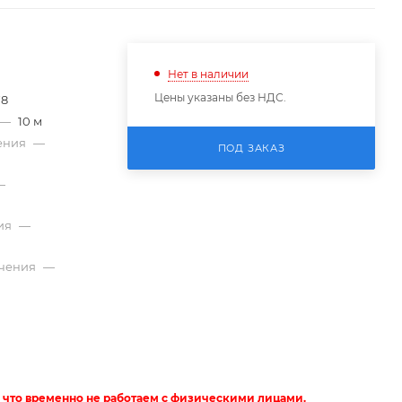
Нет в наличии
Цены указаны без НДС.
78
—
10 м
ения
—
ПОД ЗАКАЗ
—
ия
—
ючения
—
 что временно не работаем с физическими лицами.