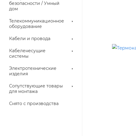
троллеры
безопасности / Умный
дом
Телекоммуникационное
оборудование
Кабели и провода
Кабеленесущие
системы
Электротехнические
изделия
аллические
Металлорукава
ки
Сопутствующие товары
для монтажа
Снято с производства