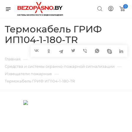
0
Термокабель ГРИФ
ИП104-1-180-TR
—
Главная
—
Средства и системы охранно-пожарной сигнализации
—
Извещатели пожарные
Термокабель ГРИФ ИП104-1-180-TR