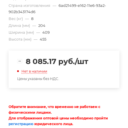
Страна изготовления
—
6ad21499-e162-11e6-93a2-
902b343174d6
Вес (кг)
—
8
Длина (мм)
—
204
Ширина (мм)
—
409
Высота (мм)
—
455
8 085.17
руб.
/шт
Нет в наличии
Цены указаны без НДС.
Обратите внимание, что временно не работаем с
физическими лицами.
Для отображения оптовой цены необходимо пройти
регистрацию
юридического лица.