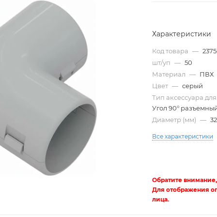
Характеристики
Код товара
—
237
шт/уп
—
50
Материал
—
ПВХ
Цвет
—
серый
Тип аксессуара для
Угол 90° разъемны
Диаметр (мм)
—
3
Трубы
электротехнические
Все характеристики
Обратите внимание,
Для отображения о
лица.