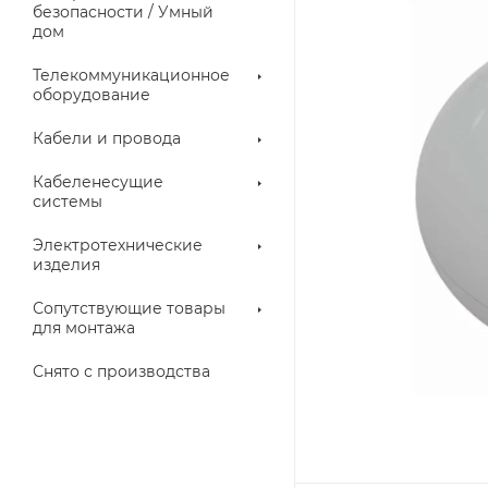
троллеры
безопасности / Умный
дом
Телекоммуникационное
оборудование
Кабели и провода
Кабеленесущие
системы
Электротехнические
изделия
аллические
Металлорукава
ки
Сопутствующие товары
для монтажа
Снято с производства