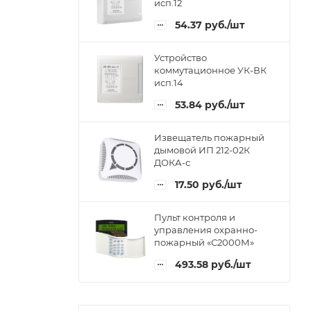
исп.12
54.37
руб.
/шт
Устройство
коммутационное УК-ВК
исп.14
53.84
руб.
/шт
Извещатель пожарный
дымовой ИП 212-02К
ДОКА-с
17.50
руб.
/шт
Пульт контроля и
управления охранно-
пожарный «С2000М»
493.58
руб.
/шт