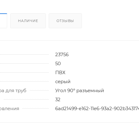
НАЛИЧИЕ
ОТЗЫВЫ
23756
50
ПВХ
серый
ра для труб
Угол 90° разъемный
)
32
товления
6ad21499-e162-11e6-93a2-902b3431