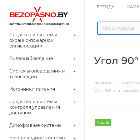
БРЕНДЫ
КАК 
Средства и системы
охранно-пожарной
сигнализации
Угол 90°
Видеонаблюдение
олнительное
Системы оповещения и
рудование
трансляции
ессуары для
Прочее
—
Главная
Кабелен
еонаблюдения
Источники питания
Угол 90° разъемный дл
лители
Световые
Средства и системы
указатели (табло)
контроля управления
доступом
Акция
Домофонные системы
евые
Дверные замки
Беспроводные системы