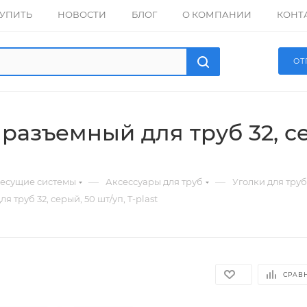
КУПИТЬ
НОВОСТИ
БЛОГ
О КОМПАНИИ
КОНТ
ОТ
 разъемный для труб 32, се
—
—
есущие системы
Аксессуары для труб
Уголки для труб
я труб 32, серый, 50 шт/уп, T-plast
СРАВ