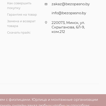
Как совершить
zakaz@bezopasno.by
покупку
info@bezopasno.by
Гарантия на товар
Замена и возврат
220073, Минск, ул.
товара
Скрыганова, 6/1-9,
ком.212
Скачать прайс
аем с физлицами. Юрлица и монтажные организации
ормить онлайн-заказ любым удобным способом: