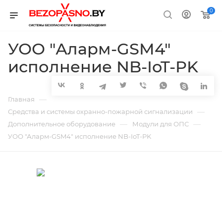
0
УОО "Аларм-GSM4"
исполнение NB-IoT-PK
—
Главная
—
Средства и системы охранно-пожарной сигнализации
—
—
Дополнительное оборудование
Модули для ОПС
УОО "Аларм-GSM4" исполнение NB-IoT-PK