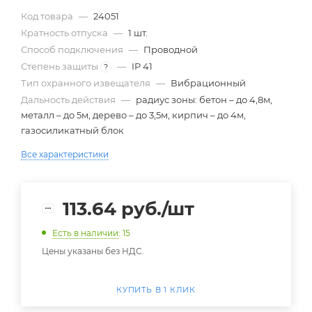
Код товара
—
24051
Кратность отпуска
—
1 шт.
Способ подключения
—
Проводной
Степень защиты
—
IP 41
?
Тип охранного извещателя
—
Вибрационный
Дальность действия
—
радиус зоны: бетон – до 4,8м,
металл – до 5м, дерево – до 3,5м, кирпич – до 4м,
газосиликатный блок
Все характеристики
113.64
руб.
/шт
Есть в наличии
: 15
Цены указаны без НДС.
КУПИТЬ В 1 КЛИК