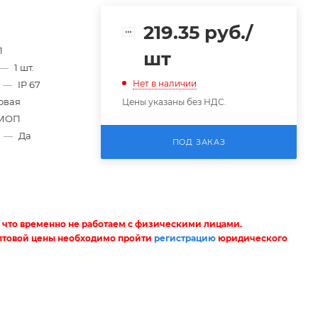
219.35
руб.
/
1
шт
—
1 шт.
Нет в наличии
—
IP 67
овая
Цены указаны без НДС.
МОП
»
—
Да
ПОД ЗАКАЗ
 что временно не работаем с физическими лицами.
птовой цены необходимо пройти
регистрацию
юридического