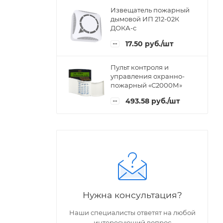
Извещатель пожарный
дымовой ИП 212-02К
ДОКА-с
17.50
руб.
/шт
Пульт контроля и
управления охранно-
пожарный «С2000М»
493.58
руб.
/шт
Нужна консультация?
Наши специалисты ответят на любой
интересующий вопрос