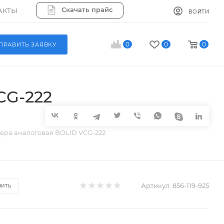
Скачать прайс
АКТЫ
ВОЙТИ
0
0
0
ПРАВИТЬ ЗАЯВКУ
CG-222
ера аналоговая BOLID VCG-222
Артикул:
856-119-925
НИТЬ