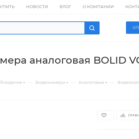
КУПИТЬ
НОВОСТИ
БЛОГ
О КОМПАНИИ
КОНТ
ОТ
мера аналоговая BOLID V
—
—
—
аблюдение
Видеокамеры
Аналоговые
Видеокам
СРАВ