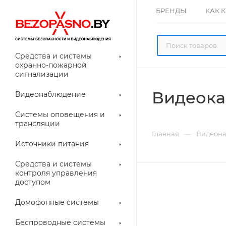
БРЕНДЫ
КАК 
Средства и системы
охранно-пожарной
сигнализации
Видеока
Видеонаблюдение
олнительное
Системы оповещения и
рудование
трансляции
ессуары для
Прочее
—
Главная
Видеон
еонаблюдения
Источники питания
лители
Световые
Средства и системы
указатели (табло)
контроля управления
доступом
Домофонные системы
евые
Дверные замки
Беспроводные системы