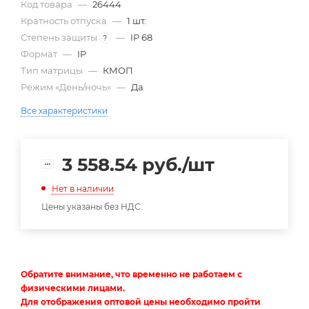
Код товара
—
26444
Кратность отпуска
—
1 шт.
Степень защиты
—
IP 68
?
Формат
—
IP
Тип матрицы
—
КМОП
Режим «День/ночь»
—
Да
Все характеристики
3 558.54
руб.
/шт
Нет в наличии
Цены указаны без НДС.
Обратите внимание, что временно не работаем с
физическими лицами.
Для отображения оптовой цены необходимо пройти