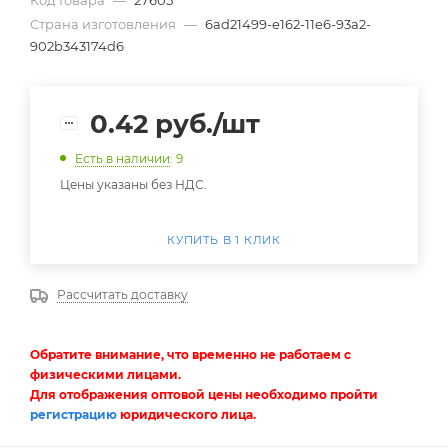
Код товара
—
27605
Страна изготовления
—
6ad21499-e162-11e6-93a2-
902b343174d6
0.42
руб.
/шт
Есть в наличии
: 9
Цены указаны без НДС.
КУПИТЬ В 1 КЛИК
Рассчитать доставку
Обратите внимание, что временно не работаем с
физическими лицами.
Для отображения оптовой цены необходимо пройти
регистрацию
юридического лица.