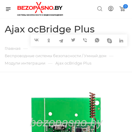
0
Ajax ocBridge Plus
—
Главная
—
Беспроводные системы безопасности / Умный дом
—
Модули интеграции
Ajax ocBridge Plus