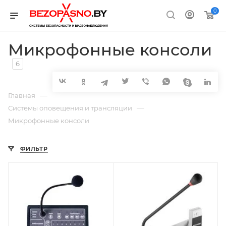
0
Микрофонные консоли
6
—
Главная
—
Системы оповещения и трансляции
Микрофонные консоли
ФИЛЬТР