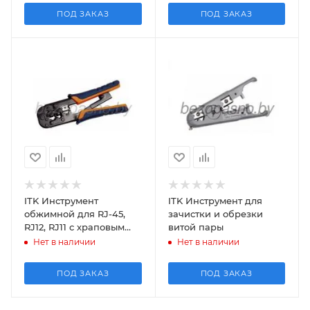
ПОД ЗАКАЗ
ПОД ЗАКАЗ
ITK Инструмент
ITK Инструмент для
обжимной для RJ-45,
зачистки и обрезки
RJ12, RJ11 с храповым
витой пары
мех и прорезиненными
Нет в наличии
Нет в наличии
ручками сине-
оранжевый
ПОД ЗАКАЗ
ПОД ЗАКАЗ