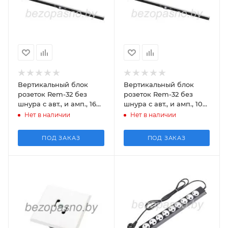
Вертикальный блок
Вертикальный блок
розеток Rem-32 без
розеток Rem-32 без
шнура с авт., и амп., 16
шнура с авт., и амп., 10
Sсhuko, 8 IEC 60320 C19,
Sсhuko, 10 IEC 60320 C19,
Нет в наличии
Нет в наличии
32А, алюм.,
8 IEC 60320
ПОД ЗАКАЗ
ПОД ЗАКАЗ