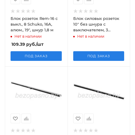
Блок розеток Rem-16 с
Блок силовых розеток
выкл., 8 Schuko, 16A,
10" без шнура с
алюм., 19", шнур 1,8 м
выключателем, 3
розетки, цвет черный
Нет в наличии
Нет в наличии
109.39
руб.
/шт
ПОД ЗАКАЗ
ПОД ЗАКАЗ