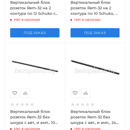
Вертикальный блок
Вертикальный блок
розеток Rem-32 на 2
розеток Rem-32 на 2
контура по 12 Sсhuko с
контура по 10 Sсhuko, 6
авт. и амп., 2*32А, алюм.,
IEC 60320 C19 с авт. и
Нет в наличии
Нет в наличии
42-48U, коло
амп., 2*32А, ал
ПОД ЗАКАЗ
ПОД ЗАКАЗ
Вертикальный блок
Вертикальный блок
розеток Rem-32 без
розеток Rem-32 без
шнура с авт., и амп., 10
шнура с авт., и амп., 24
Sсhuko, 10 IEC 60320 C13,
Sсhuko, 32А, алюм., 42-
Нет в наличии
Нет в наличии