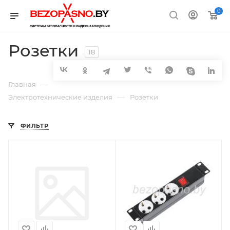
0
Розетки
18
—
Главная
—
Электротехнические изделия
Розетки
ФИЛЬТР