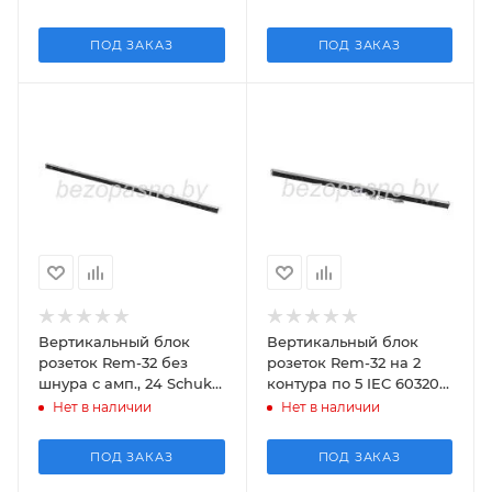
10 IEC 6032
48U, колодка
ПОД ЗАКАЗ
ПОД ЗАКАЗ
Вертикальный блок
Вертикальный блок
розеток Rem-32 без
розеток Rem-32 на 2
шнура с амп., 24 Sсhuko,
контура по 5 IEC 60320
32А, алюм., 42-48U,
C19, 10 IEC 60320 C13 с
Нет в наличии
Нет в наличии
колодка
авт., и амп., 2
ПОД ЗАКАЗ
ПОД ЗАКАЗ