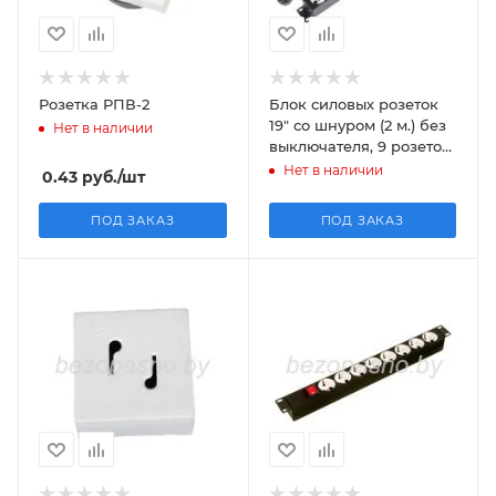
Розетка РПВ-2
Блок силовых розеток
19" со шнуром (2 м.) без
Нет в наличии
выключателя, 9 розеток,
цвет черный
Нет в наличии
0.43
руб.
/шт
ПОД ЗАКАЗ
ПОД ЗАКАЗ