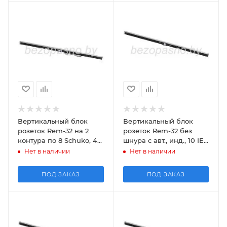
Вертикальный блок
Вертикальный блок
розеток Rem-32 на 2
розеток Rem-32 без
контура по 8 Sсhuko, 4
шнура с авт., инд., 10 IEC
IEC 60320 C19 с авт.,
60320 C19, 20 IEC 60320
Нет в наличии
Нет в наличии
инд., 2*32А, алюм
C13, 32А, ал
ПОД ЗАКАЗ
ПОД ЗАКАЗ