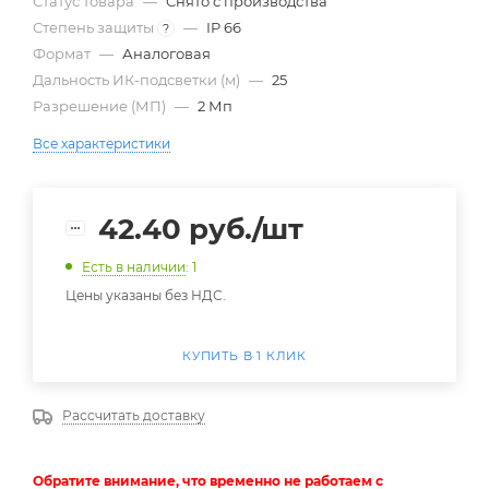
Статус товара
—
Снято с производства
Степень защиты
—
IP 66
?
Формат
—
Аналоговая
Дальность ИК-подсветки (м)
—
25
Разрешение (МП)
—
2 Мп
Все характеристики
42.40
руб.
/шт
Есть в наличии
: 1
Цены указаны без НДС.
КУПИТЬ В 1 КЛИК
Рассчитать доставку
Обратите внимание, что временно не работаем с