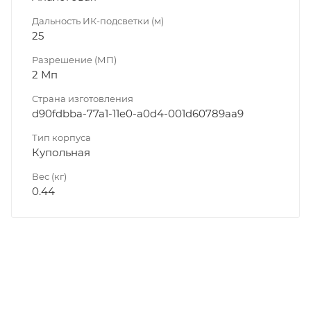
Дальность ИК-подсветки (м)
25
Разрешение (МП)
2 Мп
Страна изготовления
d90fdbba-77a1-11e0-a0d4-001d60789aa9
Тип корпуса
Купольная
Вес (кг)
0.44