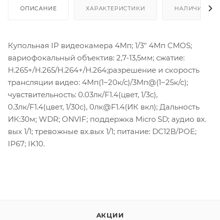
ОПИСАНИЕ
ХАРАКТЕРИСТИКИ
НАЛИЧИЕ
Купольная IP видеокамера 4Mп; 1/3" 4Mп CMOS;
вариофокальный объектив: 2,7-13,5мм; сжатие:
H.265+/H.265/H.264+/H.264;разрешение и скорость
трансляции видео: 4Mп(1~20к/с)/3Мп@(1~25к/с);
чувствительность: 0.03лк/F1.4(цвет, 1/3с),
0.3лк/F1.4(цвет, 1/30с), 0лк@F1.4(ИК вкл); Дальность
ИК:30м; WDR; ONVIF; поддержка Micro SD; аудио вх.
вых 1/1; тревожные вх.вых 1/1; питание: DC12В/POE;
IP67; IK10.
АКЦИИ