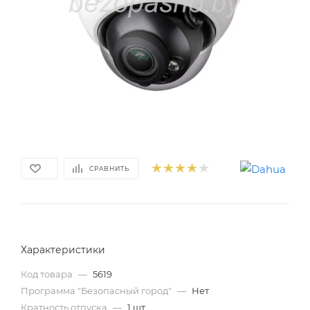
СРАВНИТЬ
Характеристики
Код товара
—
5619
Программа "Безопасный город"
—
Нет
Кратность отпуска
—
1 шт.