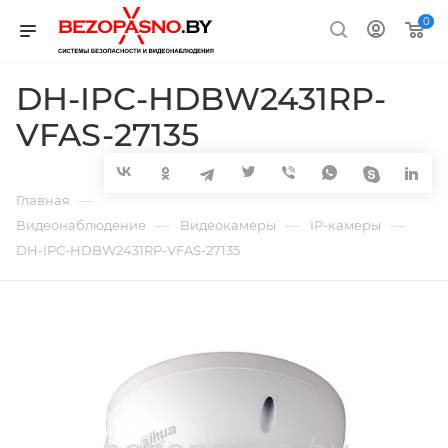
0
DH-IPC-HDBW2431RP-
VFAS-27135
—
Главная
—
—
—
Видеонаблюдение
Видеокамеры
IP-камеры
DH-IPC-HDBW2431RP-VFAS-27135