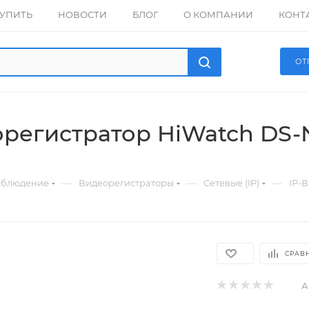
КУПИТЬ
НОВОСТИ
БЛОГ
О КОМПАНИИ
КОНТ
ОТ
орегистратор HiWatch DS-N
—
—
—
аблюдение
Видеорегистраторы
Сетевые (IP)
IP-
СРАВ
А