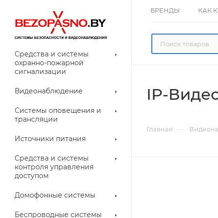
БРЕНДЫ
КАК 
Средства и системы
охранно-пожарной
сигнализации
IP-Виде
Видеонаблюдение
олнительное
Системы оповещения и
рудование
трансляции
ессуары для
Прочее
—
Главная
Видеон
еонаблюдения
Источники питания
лители
Световые
Средства и системы
указатели (табло)
контроля управления
доступом
Домофонные системы
евые
Дверные замки
Беспроводные системы