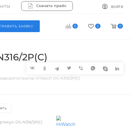
Скачать прайс
АКТЫ
ВОЙТИ
0
0
0
ПРАВИТЬ ЗАЯВКУ
316/2P(C)
Видеорегистратор HiWatch DS-N316/2P(C)
НИТЬ
ртикул:
DS-N316/2P(C)