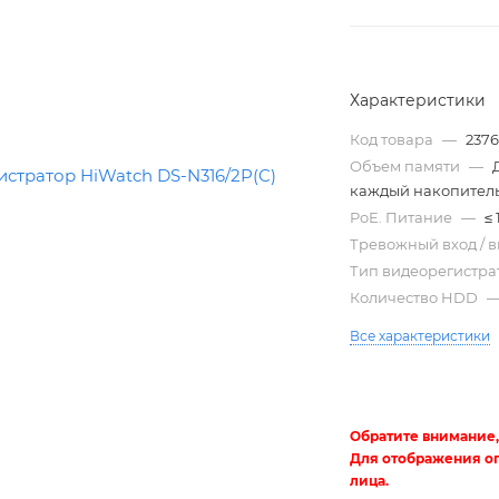
Характеристики
Код товара
—
237
Объем памяти
—
каждый накопител
PoE. Питание
—
≤ 
Тревожный вход / 
Тип видеорегистр
Трубы
Количество HDD
электротехнические
Все характеристики
Обратите внимание,
Для отображения о
лица.