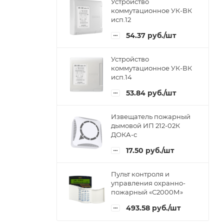
Устройство
коммутационное УК-ВК
исп.12
54.37
руб.
/шт
Устройство
коммутационное УК-ВК
исп.14
53.84
руб.
/шт
Извещатель пожарный
дымовой ИП 212-02К
ДОКА-с
17.50
руб.
/шт
Пульт контроля и
управления охранно-
пожарный «С2000М»
493.58
руб.
/шт