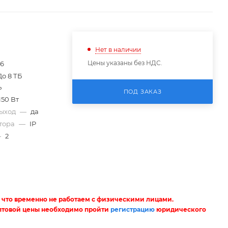
Нет в наличии
Цены указаны без НДС.
66
До 8 ТБ
ь
ПОД ЗАКАЗ
150 Вт
выход
—
да
атора
—
IP
—
2
 что временно не работаем с физическими лицами.
птовой цены необходимо пройти
регистрацию
юридического