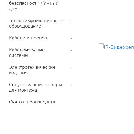
троллеры
безопасности / Умный
дом
Телекоммуникационное
оборудование
Кабели и провода
Кабеленесущие
системы
Электротехнические
изделия
аллические
Металлорукава
ки
Сопутствующие товары
для монтажа
Снято с производства