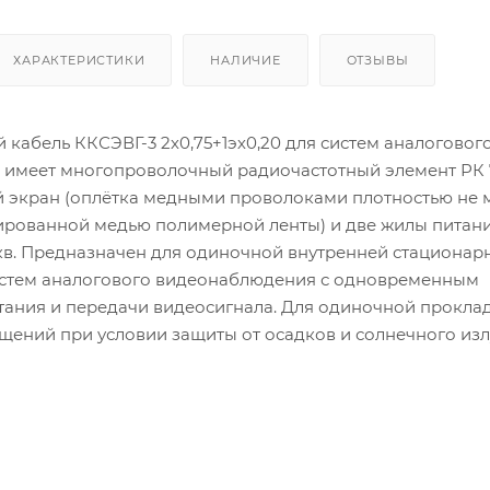
ХАРАКТЕРИСТИКИ
НАЛИЧИЕ
ОТЗЫВЫ
кабель ККСЭВГ-3 2х0,75+1эх0,20 для систем аналоговог
имеет многопроволочный радиочастотный элемент РК 7
экран (оплётка медными проволоками плотностью не 
ированной медью полимерной ленты) и две жилы питан
.кв. Предназначен для одиночной внутренней стационар
истем аналогового видеонаблюдения с одновременным
ания и передачи видеосигнала. Для одиночной прокла
щений при условии защиты от осадков и солнечного изл