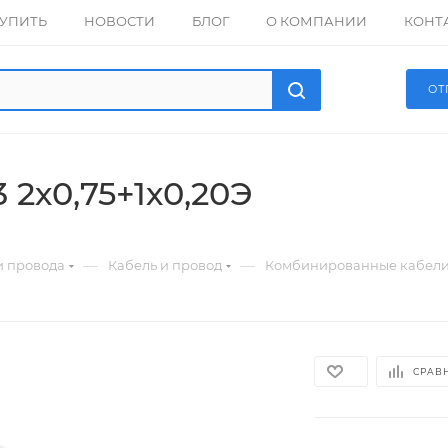
КУПИТЬ
НОВОСТИ
БЛОГ
О КОМПАНИИ
КОНТ
ОТ
 2х0,75+1х0,20Э
—
—
и провода
Кабель и провод
Комбинированные кабели
СРАВ