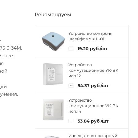
Рекомендуем
Устройство контроля
шлейфов УКШ-01
о
5-3-34М,
19.20
руб.
/шт
менее
ия
Устройство
коммутационное УК-ВК
ной
исп.12
54.37
руб.
/шт
дки
учения.
Устройство
коммутационное УК-ВК
исп.14
53.84
руб.
/шт
Извещатель пожарный