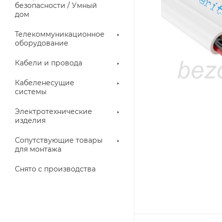
троллеры
безопасности / Умный
дом
Телекоммуникационное
оборудование
Кабели и провода
Кабеленесущие
системы
Электротехнические
изделия
аллические
Металлорукава
ки
Сопутствующие товары
для монтажа
Снято с производства