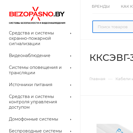
БРЕНДЫ
КАК 
Средства и системы
охранно-пожарной
сигнализации
ККСЭВГ-3
Видеонаблюдение
олнительное
Системы оповещения и
рудование
трансляции
ессуары для
Прочее
—
Главная
Кабели 
еонаблюдения
Источники питания
лители
Световые
Средства и системы
указатели (табло)
контроля управления
доступом
Домофонные системы
евые
Дверные замки
Беспроводные системы