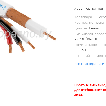
Характеристики
Код товара
—
2137
Кратность отпуска
Цвет
—
Белый
Вид кабеля, прово
ККСВГ / ККСПГ
Номинальное напр
—
250
Внешний диаметр 
Трубы
Все характеристики
электротехнические
Обратите внимание,
Для отображения о
лица.