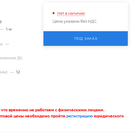
Нет в наличии
Цены указаны без НДС.
9
—
1 м
ПОД ЗАКАЗ
да
—
яжение (В)
(мм)
—
12
 что временно не работаем с физическими лицами.
птовой цены необходимо пройти
регистрацию
юридического