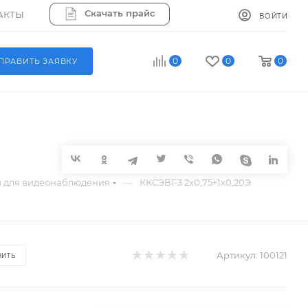
Скачать прайс
АКТЫ
ВОЙТИ
0
0
0
ПРАВИТЬ ЗАЯВКУ
—
 для видеонаблюдения
ККСЭВГ-3 2х0,75+1х0,20Э
Артикул:
100121
НИТЬ