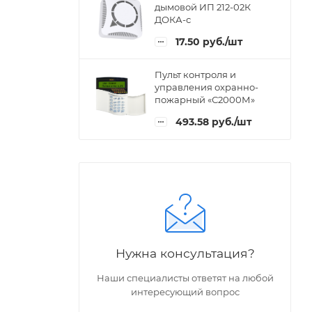
дымовой ИП 212-02К
ДОКА-с
17.50
руб.
/шт
Пульт контроля и
управления охранно-
пожарный «С2000М»
493.58
руб.
/шт
Нужна консультация?
Наши специалисты ответят на любой
интересующий вопрос