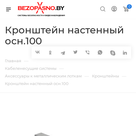
0
Кронштейн настенный
осн.100
—
Главная
—
Кабеленесущие системы
—
—
Аксессуары к металлическим лоткам
Кронштейны
Кронштейн настенный осн.100