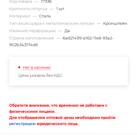
Код товара
—
17336
Кратность отпуска
—
1 шт.
Материал
—
Сталь
Тип аксессуара к металлическим лоткам
—
Кронштейн
Наличие перфорации
—
Да
Страна изготовления
—
6ad21499-e162-11e6-93a2-
902b343174d6
Нет в наличии
Цены указаны без НДС.
Обратите внимание, что временно не работаем с
физическими лицами.
Для отображения оптовой цены необходимо пройти
регистрацию
юридического лица.