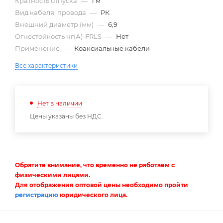
Кратность отпуска
—
1 м
Вид кабеля, провода
—
РК
Внешний диаметр (мм)
—
6,9
Огнестойкость нг(А)-FRLS
—
Нет
Применение
—
Коаксиальные кабели
Все характеристики
Нет в наличии
Цены указаны без НДС.
Обратите внимание, что временно не работаем с
физическими лицами.
Для отображения оптовой цены необходимо пройти
регистрацию
юридического лица.