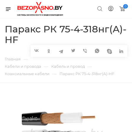
0
Паракс РК 75-4-318нг(А)-
HF
—
Главная
—
—
Кабели и провода
Кабель и провод
—
Коаксиальные кабели
Паракс РК 75-4-318нг(А)-HF