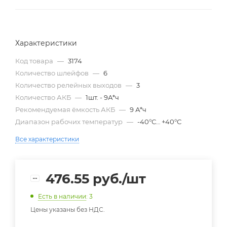
Характеристики
Код товара
—
3174
Количество шлейфов
—
6
Количество релейных выходов
—
3
Количество АКБ
—
1шт. - 9А*ч
Рекомендуемая ёмкость АКБ
—
9 А*ч
Диапазон рабочих температур
—
-40°С… +40°С
Все характеристики
476.55
руб.
/шт
Есть в наличии
: 3
Цены указаны без НДС.