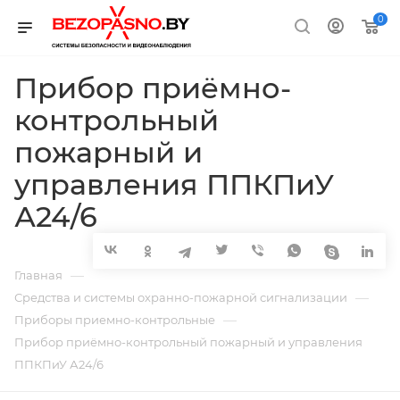
0
Прибор приёмно-
контрольный
пожарный и
управления ППКПиУ
А24/6
—
Главная
—
Средства и системы охранно-пожарной сигнализации
—
Приборы приемно-контрольные
Прибор приёмно-контрольный пожарный и управления
ППКПиУ А24/6